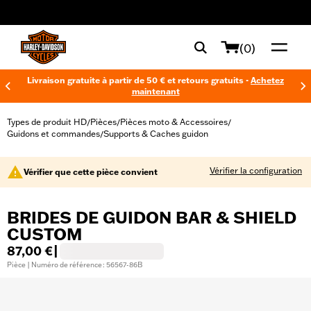
web accessibility
(0)
Livraison gratuite à partir de 50 € et retours gratuits -
Achetez
maintenant
Types de produit HD
Pièces
Pièces moto & Accessoires
/
/
/
Guidons et commandes
Supports & Caches guidon
/
Vérifier la configuration
Vérifier que cette pièce convient
BRIDES DE GUIDON BAR & SHIELD
CUSTOM
87,00 €
|
Pièce | Numéro de référence : 56567-86B