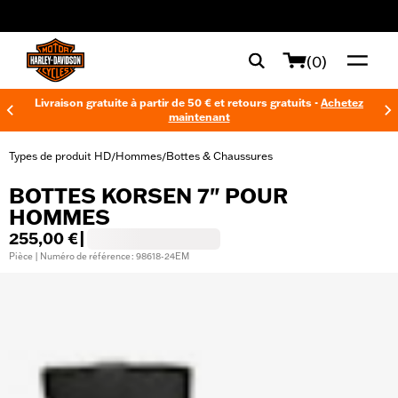
web accessibility
(0)
Livraison gratuite à partir de 50 € et retours gratuits -
Achetez
maintenant
Types de produit HD
Hommes
Bottes & Chaussures
/
/
BOTTES KORSEN 7" POUR
HOMMES
255,00 €
|
Pièce | Numéro de référence : 98618-24EM