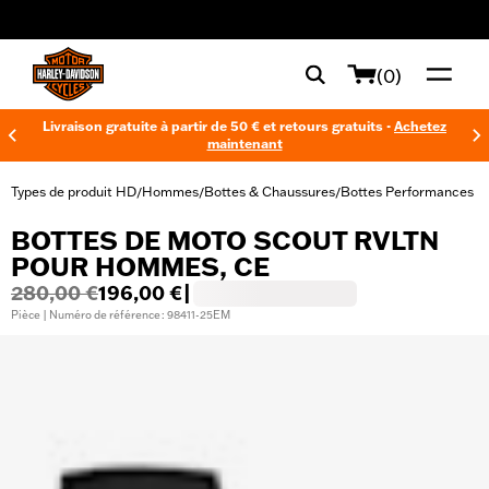
web accessibility
(0)
Livraison gratuite à partir de 50 € et retours gratuits -
Achetez
maintenant
Types de produit HD
Hommes
Bottes & Chaussures
Bottes Performances
/
/
/
BOTTES DE MOTO SCOUT RVLTN
POUR HOMMES, CE
280,00 €
196,00 €
|
Pièce | Numéro de référence : 98411-25EM