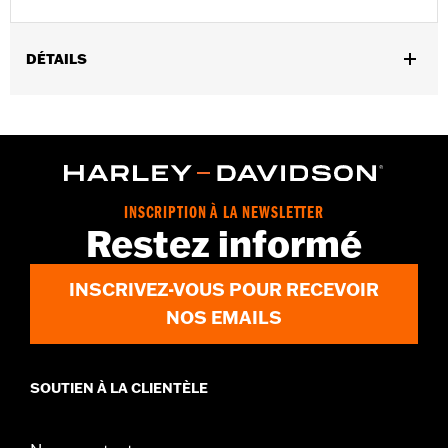
DÉTAILS
Sexe:
Hommes
GARANTIE:
Garantie du fabricant international Wolverine -
Rendez-vous sur
www.h-d.com/warranty
pour plus de détails
Origine:
Importé
Dimension Description:
HAUTEUR DE TIGE : 7” / HAUTEUR DE
INSCRIPTION À LA NEWSLETTER
TALON : 1”
Restez informé
INSCRIVEZ-VOUS POUR RECEVOIR
NOS EMAILS
SOUTIEN À LA CLIENTÈLE