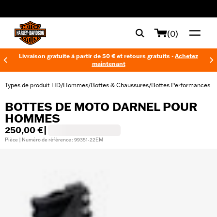
web accessibility
(0)
Livraison gratuite à partir de 50 € et retours gratuits -
Achetez
maintenant
Types de produit HD
Hommes
Bottes & Chaussures
Bottes Performances
/
/
/
BOTTES DE MOTO DARNEL POUR
HOMMES
250,00 €
|
Pièce | Numéro de référence : 99351-22EM