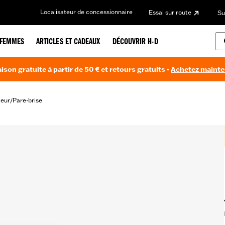
Localisateur de concessionnaire
Essai sur route
Su
FEMMES
ARTICLES ET CADEAUX
DÉCOUVRIR H-D
aison gratuite à partir de 50 € et retours gratuits -
Achetez maint
teur
Pare-brise
/