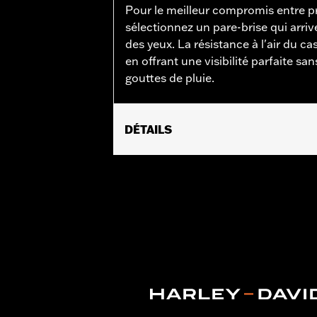
Pour le meilleur compromis entre pro
sélectionnez un pare-brise qui arri
des yeux. La résistance à l'air du c
en offrant une visibilité parfaite sa
gouttes de pluie.
DÉTAILS
Convient aux modèles Electra Glide®, 
Limited™ et Tri Glide™ de 2014 à 2025.
Instructions d’installation
Vendu à l'unité:
Chaque
Matière:
Polycarbonate à revêtement
Largeur:
19.3 Inches
Dans la boîte:
Pare-brise uniquemen
Unité de mesure de largeur du mat
Hauteur totale du pare-brise:
10.0
Unité de mesure de hauteur totale 