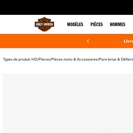
web accessibility
MODÈLES
PIÈCES
HOMMES
Livr
Types de produit HD
Pièces
Pièces moto & Accessoires
Pare-brise & Déflec
/
/
/