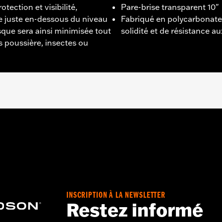
tection et visibilité,
Pare-brise transparent 10"
ve juste en-dessous du niveau
Fabriqué en polycarbonate
asque sera ainsi minimisée tout
solidité et de résistance a
ns poussière, insectes ou
Street Glide® de 2014 à 2024 (sauf FLHXSE à partir de 2023 
 dur
t
INSCRIPTION À LA NEWSLETTER
ériau:
Pouces
Restez informé
du pare-brise:
Pouces