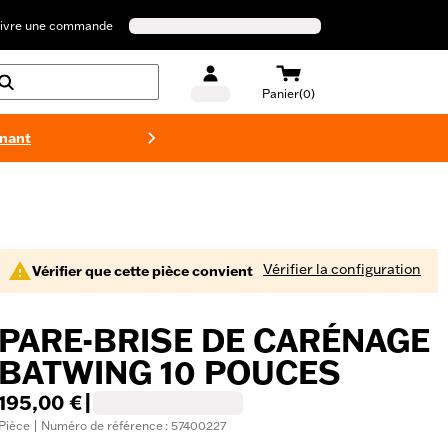
ivre une commande
Panier(0)
enant
Maillots 
Vérifier la configuration
Vérifier que cette pièce convient
PARE-BRISE DE CARÉNAGE
BATWING 10 POUCES
195,00 €
|
Pièce | Numéro de référence : 57400227