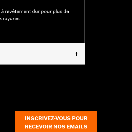
 à revêtement dur pour plus de
ux rayures
et FLHX à partir de 2024), Ultra
INSCRIVEZ-VOUS POUR
RECEVOIR NOS EMAILS