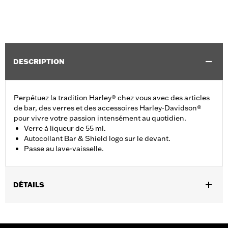
DESCRIPTION
Perpétuez la tradition Harley® chez vous avec des articles
de bar, des verres et des accessoires Harley-Davidson®
pour vivre votre passion intensément au quotidien.
Verre à liqueur de 55 ml.
Autocollant Bar & Shield logo sur le devant.
Passe au lave-vaisselle.
DÉTAILS
Sexe:
Unisexe
Numéro de style du fournisseur:
HDX-98713