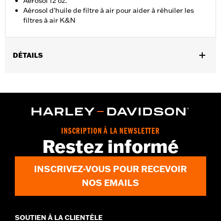
Aérosol 12 oz.
Aérosol d'huile de filtre à air pour aider à réhuiler les
filtres à air K&N
DÉTAILS
Vendu à l'unité:
Chaque
Dans la boîte:
1 aérosol
Volume:
12 onces
INSCRIPTION À LA NEWSLETTER
Restez informé
INSCRIVEZ-VOUS POUR RECEVOIR
NOS EMAILS
SOUTIEN À LA CLIENTÈLE