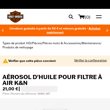
web accessibility
(0)
Livraison gratuite à partir de 50 € et retours gratuits -
Achetez
maintenant
Types de produit HD
Pièces
Pièces moto & Accessoires
Maintenance
/
/
/
/
Produits de nettoyage
Vérifier la configuration
Vérifier que cette pièce convient
AÉROSOL D'HUILE POUR FILTRE À
AIR K&N
21,00 €
|
Pièce | Numéro de référence : 99882-88T