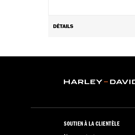
DÉTAILS
Convient aux modèles Electra Glide®, 
Incompatible avec l'araignée de car
90050-02A.
Instructions d’installation
Collection:
Burst
Vendu à l'unité:
Chaque
Dans la boîte:
Anneau d’habillage u
SOUTIEN À LA CLIENTÈLE