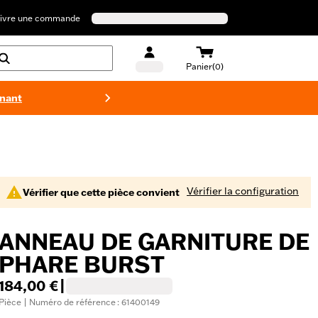
ivre une commande
Panier(0)
enant
Maillots 
Vérifier la configuration
Vérifier que cette pièce convient
ANNEAU DE GARNITURE DE
PHARE BURST
184,00 €
|
Pièce | Numéro de référence : 61400149