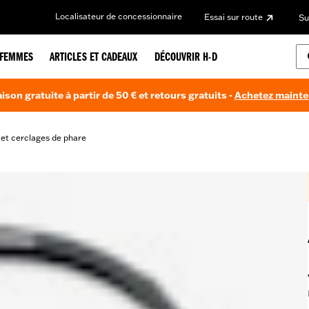
Localisateur de concessionnaire
Essai sur route
Su
FEMMES
ARTICLES ET CADEAUX
DÉCOUVRIR H-D
aison gratuite à partir de 50 € et retours gratuits -
Achetez maint
 et cerclages de phare