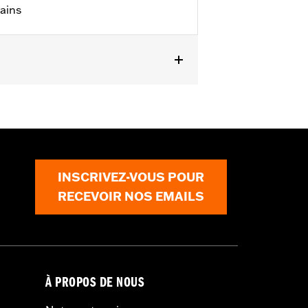
ains
011 à 2013 et FLHXSE de 2011).
es P/N 67700040A, 73390-10A et
INSCRIVEZ-VOUS POUR
RECEVOIR NOS EMAILS
À PROPOS DE NOUS