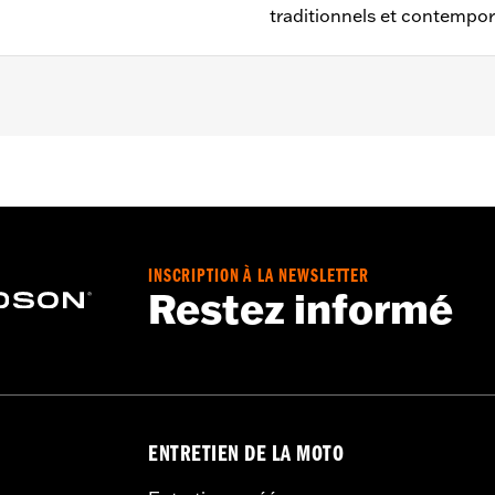
traditionnels et contempor
Street Glide® et Trike de 1996 à 2013 (sauf FLHTCUSE de 2
énage P/N 57800-00. Ne convient pas aux phares accessoir
INSCRIPTION À LA NEWSLETTER
Restez informé
niquement
ENTRETIEN DE LA MOTO