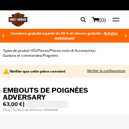
web accessibility
(0)
Livraison gratuite à partir de 50 € et retours gratuits -
Achetez
maintenant
Types de produit HD
Pièces
Pièces moto & Accessoires
/
/
/
Guidons et commandes
Poignées
/
Vérifier la configuration
Vérifier que cette pièce convient
EMBOUTS DE POIGNÉES
ADVERSARY
63,00 €
|
Pièce | Numéro de référence : 55900246