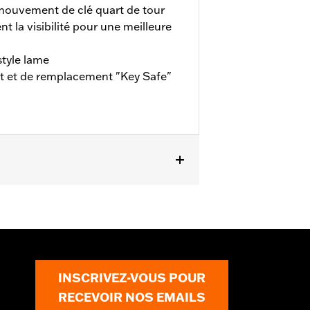
mouvement de clé quart de tour
nt la visibilité pour une meilleure
style lame
nt et de remplacement "Key Safe"
de remplacement de 2 clés de style
INSCRIVEZ-VOUS POUR
e provoquer des blessures graves, voire
RECEVOIR NOS EMAILS