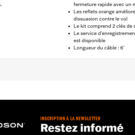
.
fermeture rapide avec un 
Les reflets orange améliore
dissuasion contre le vol
Le kit comprend 2 clés de 
Le service d'enregistreme
est disponible
Longueur du câble : 6'
tériau:
Pouces
ents d'extrémité orange et programme d'enregistrement et 
INSCRIPTION À LA NEWSLETTER
ticle
Restez informé
ant d'utiliser la moto. Oublier de retirer le verrou risque d