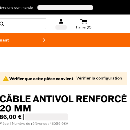
ivre une commande
Panier(0)
enant
Maillots 
Vérifier la configuration
Vérifier que cette pièce convient
CÂBLE ANTIVOL RENFORCÉ
20 MM
86,00 €
|
Pièce | Numéro de référence : 46089-98A