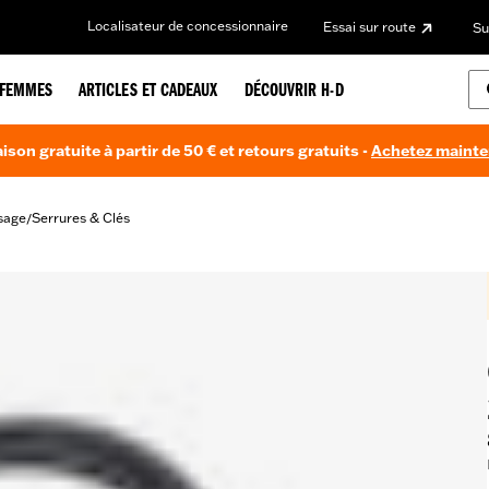
Localisateur de concessionnaire
Essai sur route
Su
FEMMES
ARTICLES ET CADEAUX
DÉCOUVRIR H-D
aison gratuite à partir de 50 € et retours gratuits -
Achetez maint
sage
Serrures & Clés
/