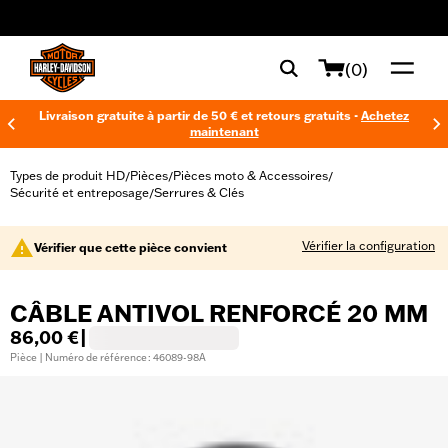
web accessibility
(0)
Livraison gratuite à partir de 50 € et retours gratuits -
Achetez
maintenant
Types de produit HD
Pièces
Pièces moto & Accessoires
/
/
/
Sécurité et entreposage
Serrures & Clés
/
Vérifier la configuration
Vérifier que cette pièce convient
CÂBLE ANTIVOL RENFORCÉ 20 MM
86,00 €
|
Pièce | Numéro de référence : 46089-98A