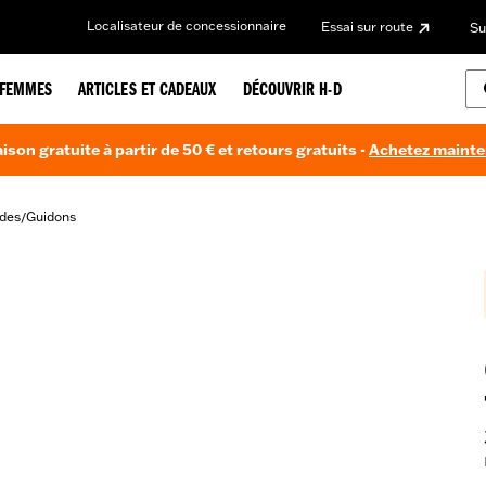
Localisateur de concessionnaire
Essai sur route
Su
FEMMES
ARTICLES ET CADEAUX
DÉCOUVRIR H-D
aison gratuite à partir de 50 € et retours gratuits -
Achetez maint
des
Guidons
/