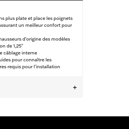
s plus plate et place les poignets
assurant un meilleur confort pour
rehausseurs d'origine des modèles
on de 1,25"
e câblage interne
uides pour connaître les
 requis pour l'installation
marrage H-D Detachable à 4 points.
hausseurs de guidon de 1.25 pouces.