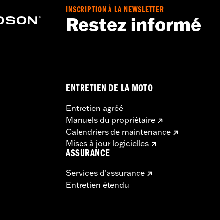
ation Requirements
INSCRIPTION À LA NEWSLETTER
Restez informé
:
Pouces
stallation supplémentaires
tériau:
Pouces
ENTRETIEN DE LA MOTO
Entretien agréé
luminium (4), instructions d'installation
Manuels du propriétaire
Calendriers de maintenance
Mises à jour logicielles
Pouces
ASSURANCE
Services d’assurance
uces
Entretien étendu
ns et rehausseurs peut nécessiter le changement des câble
n sur certains modèles. La hauteur du guidon est réglementé
assurer que votre moto est conforme à la réglementation en 