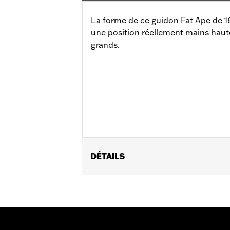
La forme de ce guidon Fat Ape de 1
une position réellement mains haut
grands.
DÉTAILS
Convient aux modèles Road King de 201
Les modèles équipés d'origine d'un gu
Tous les modèles nécessitent l'achat
Instructions d’installation