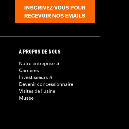
INSCRIVEZ-VOUS POUR
RECEVOIR NOS EMAILS
À PROPOS DE NOUS
Notre entreprise
Carrières
Investisseurs
Devenir concessionnaire
Visites de l’usine
Musée
s d’embrayage et/ou d'accélérateur
e dans de nombreux pays. Vérifiez la
vigueur.