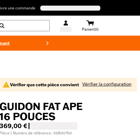
ivre une commande
Panier(0)
enant
Maillots 
Vérifier la configuration
Vérifier que cette pièce convient
GUIDON FAT APE
16 POUCES
369,00 €
|
Pièce | Numéro de référence : 55800750