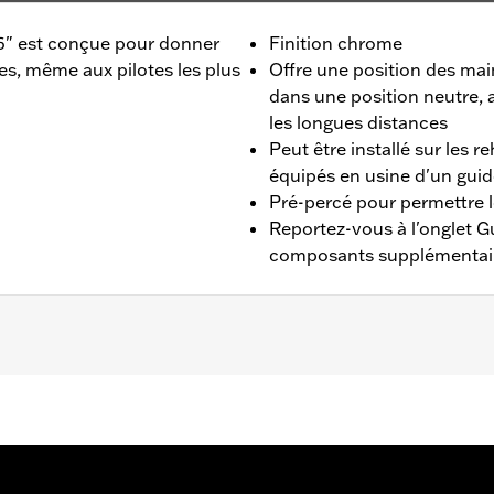
6" est conçue pour donner
Finition chrome
es, même aux pilotes les plus
Offre une position des main
dans une position neutre, 
les longues distances
Peut être installé sur les 
équipés en usine d'un guid
Pré-percé pour permettre l
Reportez-vous à l'onglet G
composants supplémentaires
4 à 2020, à l'exception des véhicules équipés de kits d'a
idon de 1 pouces nécessitent l'achat séparé d'un kit de re
 séparé de pièces supplémentaires pour le montage.