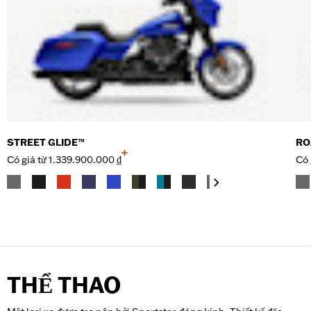
STREET GLIDE™
RO
+
Có giá từ
1.339.900.000 ₫
Có 
THỂ THAO