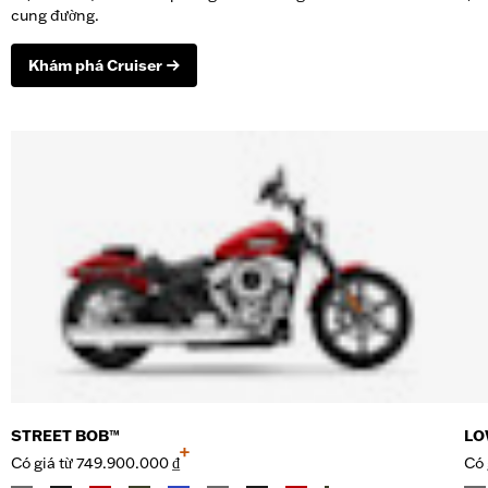
cung đường.
Khám phá Cruiser
STREET BOB™
LO
+
Có giá từ
749.900.000 ₫
Có 