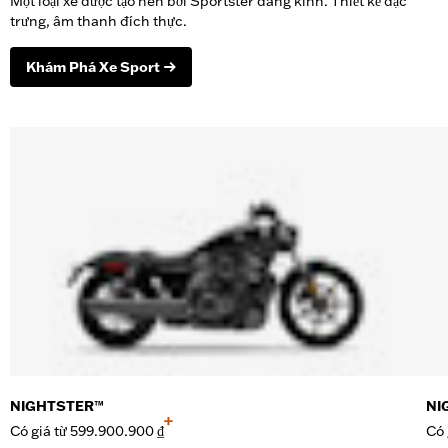
Một loại xe được tạo nên bởi Sportster đáng kính. Thiết kế đặc
trưng, âm thanh đích thực.
Khám Phá Xe Sport
NIGHTSTER™
NI
+
Có giá từ
599.900.900 ₫
Có 