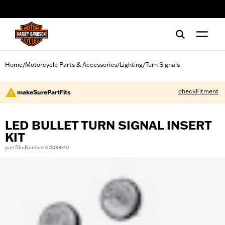
web accessibility
Home
Motorcycle Parts & Accessories
Lighting
Turn Signals
/
/
/
checkFitment
makeSurePartFits
LED BULLET TURN SIGNAL INSERT
KIT
partSkuNumber 67800640