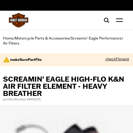
web accessibility
Home
Motorcycle Parts & Accessories
Screamin' Eagle Performance
/
/
/
Air Filters
checkFitment
makeSurePartFits
SCREAMIN’ EAGLE HIGH-FLO K&N
AIR FILTER ELEMENT - HEAVY
BREATHER
partSkuNumber 29400275