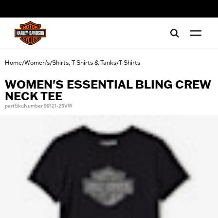
web accessibility
Home
Women's
Shirts, T-Shirts & Tanks
T-Shirts
/
/
/
WOMEN'S ESSENTIAL BLING CREW
NECK TEE
partSkuNumber 99121-25VW