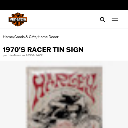
web accessibility
Home
Goods & Gifts
Home Decor
/
/
1970'S RACER TIN SIGN
partSkuNumber 98509-24VX