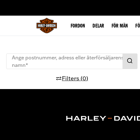
web accessibility
FORDON
DELAR
FÖR MÄN
F
Ange postnummer, adress eller återförsäljarens
namn*
Filters
(
0
)