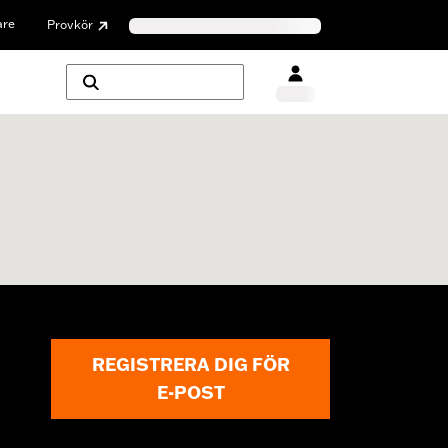
are
Provkör
REGISTRERA DIG FÖR
E-POST