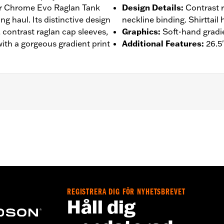
our Chrome Evo Raglan Tank
Design Details
:
Contrast 
ng haul. Its distinctive design
neckline binding. Shirttail 
, contrast raglan cap sleeves,
Graphics
:
Soft-hand gradie
 with a gorgeous gradient print
Additional Features
:
26.5
– Go to
www.h-d.com/warranty
for full details
REGISTRERA DIG FÖR NYHETSBREVET
Håll dig