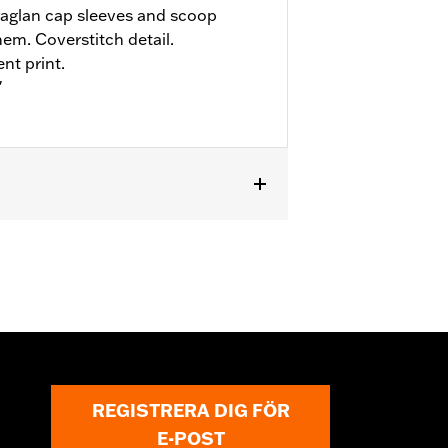
raglan cap sleeves and scoop
hem. Coverstitch detail.
nt print.
"
REGISTRERA DIG FÖR
E-POST