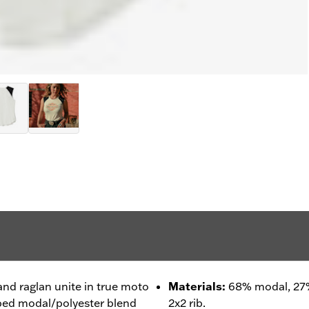
and raglan unite in true moto
Materials
:
68% modal, 27%
ibbed modal/polyester blend
2x2 rib.