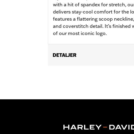
with a hit of spandex for stretch, 
delivers stay-cool comfort for the lo
features a flattering scoop neckline
and coverstitch detail. It’s finished
of our most iconic logo.
DETALJER
Gender:
Women
WARRANTY:
2 year limited warranty 
Origin:
Imported