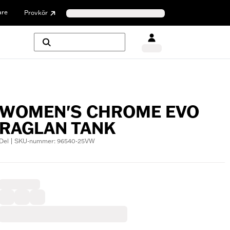
are
Provkör
WOMEN'S CHROME EVO
RAGLAN TANK
Del | SKU-nummer: 96540-25VW