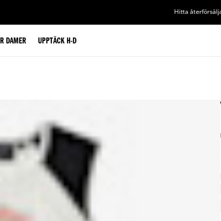
Hitta återförsälj
ÖR DAMER
UPPTÄCK H-D