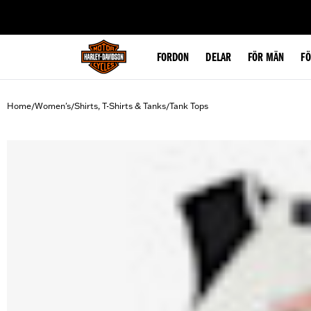
web accessibility
FORDON
DELAR
FÖR MÄN
F
Home
Women's
Shirts, T-Shirts & Tanks
Tank Tops
/
/
/