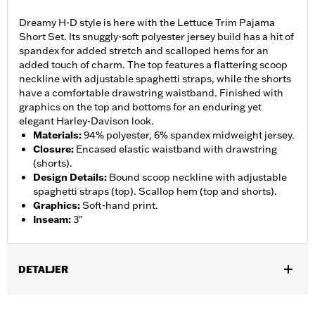
Dreamy H-D style is here with the Lettuce Trim Pajama
Short Set. Its snuggly-soft polyester jersey build has a hit of
spandex for added stretch and scalloped hems for an
added touch of charm. The top features a flattering scoop
neckline with adjustable spaghetti straps, while the shorts
have a comfortable drawstring waistband. Finished with
graphics on the top and bottoms for an enduring yet
elegant Harley-Davison look.
Materials
:
94% polyester, 6% spandex midweight jersey.
Closure
:
Encased elastic waistband with drawstring
(shorts).
Design Details
:
Bound scoop neckline with adjustable
spaghetti straps (top). Scallop hem (top and shorts).
Graphics
:
Soft-hand print.
Inseam
:
3"
DETALJER
Gender:
Women