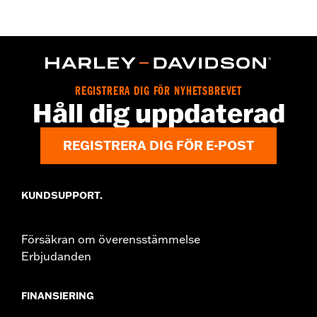
WARRANTY:
2 year limited warranty – Go to
www.h-
d.com/warranty
for full details
Origin:
Imported
REGISTRERA DIG FÖR NYHETSBREVET
Håll dig uppdaterad
REGISTRERA DIG FÖR E-POST
KUNDSUPPORT.
Försäkran om överensstämmelse
Erbjudanden
FINANSIERING