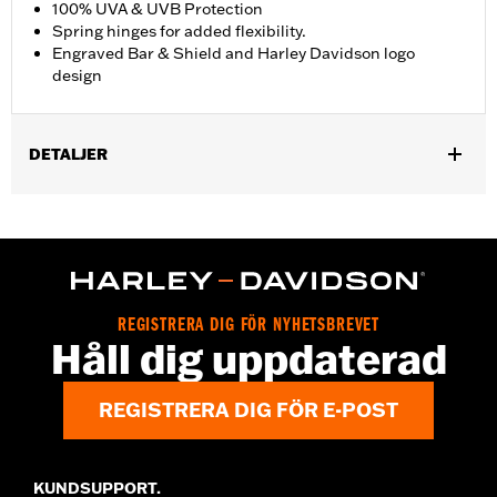
100% UVA & UVB Protection
Spring hinges for added flexibility.
Engraved Bar & Shield and Harley Davidson logo
design
DETALJER
Gender:
Men
,
Functional Features:
100% UV Protection
UVB protection
WARRANTY:
2 year limited warranty – Go to
www.h-
d.com/warranty
for full details
Origin:
Imported
REGISTRERA DIG FÖR NYHETSBREVET
Håll dig uppdaterad
REGISTRERA DIG FÖR E-POST
KUNDSUPPORT.