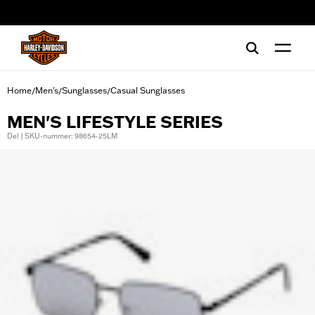
web accessibility
Home
Men's
Sunglasses
Casual Sunglasses
/
/
/
MEN'S LIFESTYLE SERIES
Del | SKU-nummer: 98654-25LM