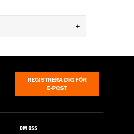
ircumstances (fall over while
REGISTRERA DIG FÖR
om bodily injury in a collision with
E-POST
gs under normal stop and go operating
OM OSS