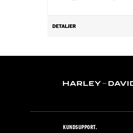
DETALJER
Fits '00-'17 FL Softail® models.
Installation Instructions
Sold In Units:
Each
In the Box:
Engine guard, footpads a
WARRANTY:
1 year limited warranty 
WARNING:
Engine guards may provide 
stopped, very low speed sli
another vehicle or any oth
conditions. Doing so could r
KUNDSUPPORT.