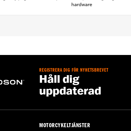
hardware
nd required mounting hardware
– Go to
www.h-d.com/warranty
for full details
REGISTRERA DIG FÖR NYHETSBREVET
limited leg and cosmetic vehicle protection under unique c
Håll dig
de). They are not made nor intended to provide protection fr
uppdaterad
er object. Do not use engine guard footpegs or highway pe
esult in death or serious injury.
MOTORCYKELTJÄNSTER