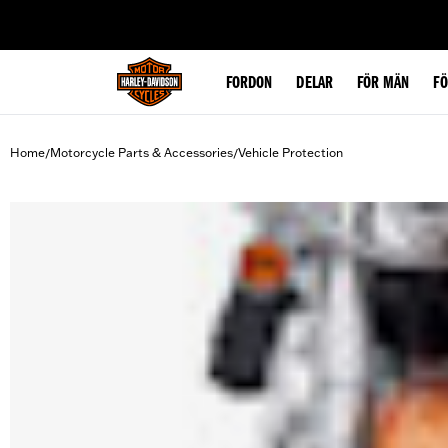
web accessibility
FORDON
DELAR
FÖR MÄN
F
Home
Motorcycle Parts & Accessories
Vehicle Protection
/
/