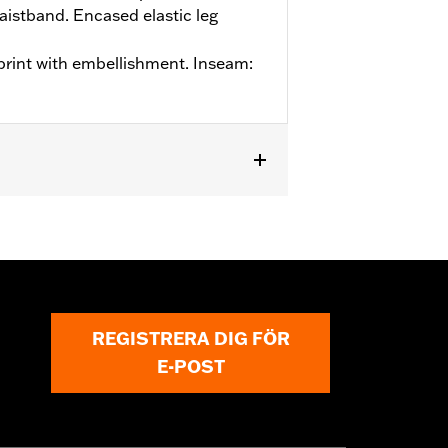
aistband. Encased elastic leg
 print with embellishment. Inseam:
REGISTRERA DIG FÖR
E-POST