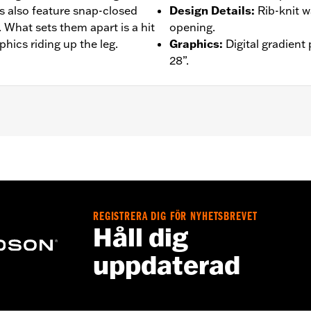
 also feature snap-closed
Design Details
:
Rib-knit w
. What sets them apart is a hit
opening.
hics riding up the leg.
Graphics
:
Digital gradient
28”.
– Go to
www.h-d.com/warranty
for full details
REGISTRERA DIG FÖR NYHETSBREVET
Håll dig
uppdaterad