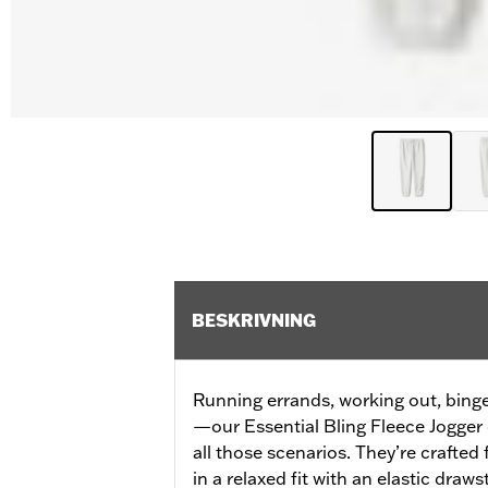
BESKRIVNING
Running errands, working out, bing
—our Essential Bling Fleece Jogger 
all those scenarios. They’re crafted
in a relaxed fit with an elastic draw