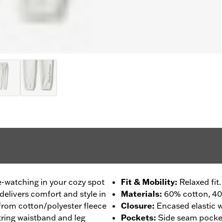
e-watching in your cozy spot
Fit & Mobility
:
Relaxed fit.
delivers comfort and style in
Materials
:
60% cotton, 40
 from cotton/polyester fleece
Closure
:
Encased elastic w
string waistband and leg
Pockets
:
Side seam pocket