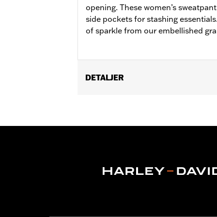
opening. These women’s sweatpants
side pockets for stashing essentials
of sparkle from our embellished grap
DETALJER
Gender:
Women
WARRANTY:
2 year limited warranty 
Origin:
Imported