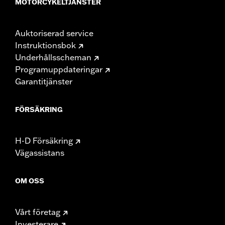
MOTORCYKELTJÄNSTER
Auktoriserad service
Instruktionsbok
Underhållsscheman
Programuppdateringar
Garantitjänster
FÖRSÄKRING
H-D Försäkring
Vägassistans
OM OSS
Vårt företag
Investerare