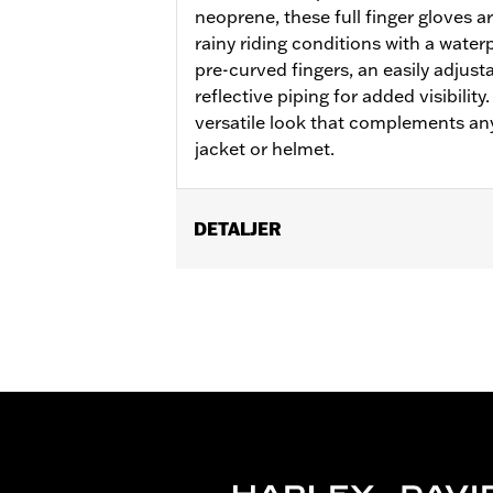
neoprene, these full finger gloves 
rainy riding conditions with a waterp
pre-curved fingers, an easily adjust
reflective piping for added visibilit
versatile look that complements an
jacket or helmet.
DETALJER
Gender:
Men
Functional Features:
Waterproof
,
Pr
Waterproof:
Yes
WARRANTY:
2 year limited warranty 
Glove Style:
Gauntlet
Shop To Be:
Dry
Origin:
Imported