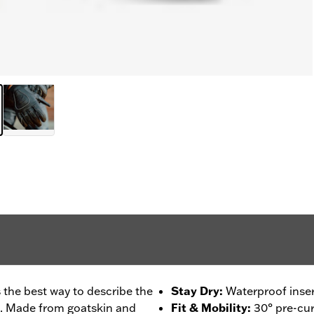
s the best way to describe the
Stay Dry
:
Waterproof inser
. Made from goatskin and
Fit & Mobility
:
30° pre-cur