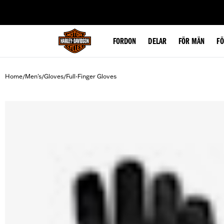
web accessibility
FORDON
DELAR
FÖR MÄN
F
Home
Men's
Gloves
Full-Finger Gloves
/
/
/