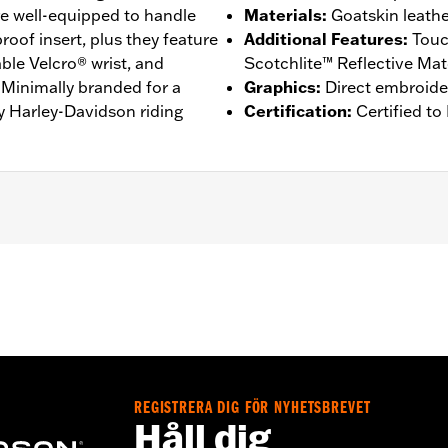
are well-equipped to handle
Materials
:
Goatskin leath
roof insert, plus they feature
Additional Features
:
Touc
able Velcro® wrist, and
Scotchlite™ Reflective Mate
y. Minimally branded for a
Graphics
:
Direct embroide
y Harley-Davidson riding
Certification
:
Certified to
e-Curved Fingers
,
Touchscreen Compatible
,
Reflective
– Go to
www.h-d.com/warranty
for full details
REGISTRERA DIG FÖR NYHETSBREVET
Håll dig