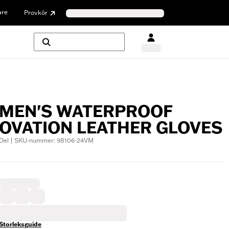
are
Provkör
MEN'S WATERPROOF
OVATION LEATHER GLOVES
Del | SKU-nummer: 98106-24VM
Storleksguide