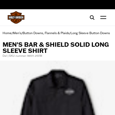
web accessibility
Home
Men's
Button Downs, Flannels & Plaids
Long Sleeve Button Downs
/
/
/
MEN'S BAR & SHIELD SOLID LONG
SLEEVE SHIRT
Del | SKU-nummer: 96511-25VM