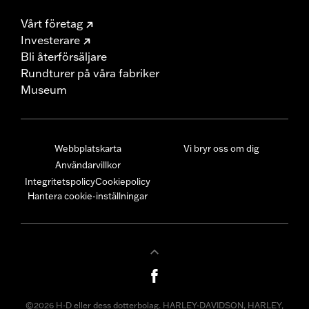
Vårt företag
Investerare
Bli återförsäljare
Rundturer på våra fabriker
Museum
Webbplatskarta
Vi bryr oss om dig
Användarvillkor
Integritetspolicy
Cookiepolicy
Hantera cookie-inställningar
©2026 H-D eller dess dotterbolag. HARLEY-DAVIDSON, HARLEY,