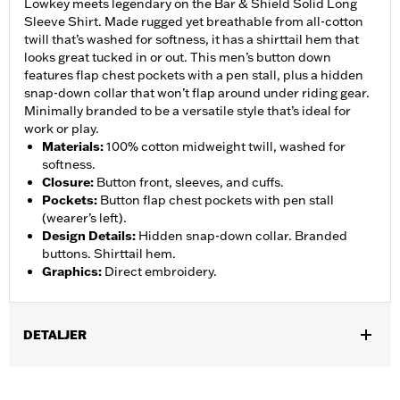
Lowkey meets legendary on the Bar & Shield Solid Long
Sleeve Shirt. Made rugged yet breathable from all-cotton
twill that’s washed for softness, it has a shirttail hem that
looks great tucked in or out. This men’s button down
features flap chest pockets with a pen stall, plus a hidden
snap-down collar that won’t flap around under riding gear.
Minimally branded to be a versatile style that’s ideal for
work or play.
Materials
:
100% cotton midweight twill, washed for
softness.
Closure
:
Button front, sleeves, and cuffs.
Pockets
:
Button flap chest pockets with pen stall
(wearer’s left).
Design Details
:
Hidden snap-down collar. Branded
buttons. Shirttail hem.
Graphics
:
Direct embroidery.
DETALJER
Gender:
Men