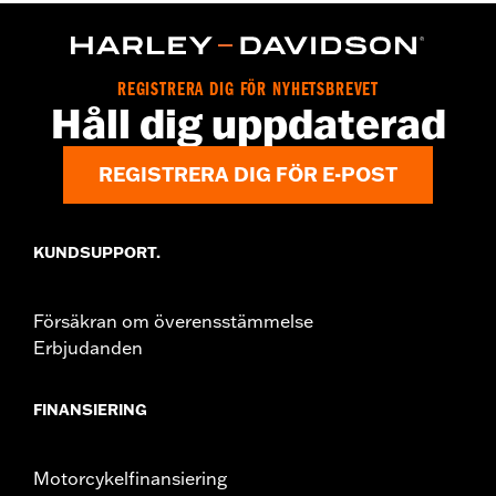
WARRANTY:
2 year limited warranty – Go to
www.h-
d.com/warranty
for full details
Origin:
Imported
REGISTRERA DIG FÖR NYHETSBREVET
Håll dig uppdaterad
REGISTRERA DIG FÖR E-POST
KUNDSUPPORT.
Försäkran om överensstämmelse
Erbjudanden
FINANSIERING
Motorcykelfinansiering