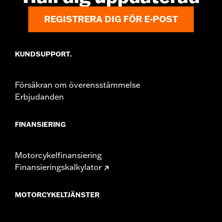
WARRANTY:
1 year limited warranty – Go to
www.h-
REGISTRERA DIG FÖR E-POST
d.com/warranty
for full details
KUNDSUPPORT.
Försäkran om överensstämmelse
Erbjudanden
FINANSIERING
Motorcykelfinansiering
Finansieringskalkylator
MOTORCYKELTJÄNSTER