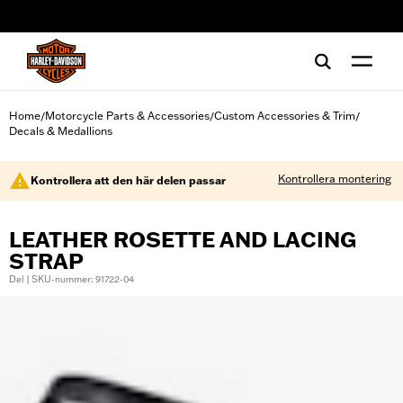
web accessibility
Home
Motorcycle Parts & Accessories
Custom Accessories & Trim
/
/
/
Decals & Medallions
Kontrollera montering
Kontrollera att den här delen passar
LEATHER ROSETTE AND LACING
STRAP
Del | SKU-nummer: 91722-04