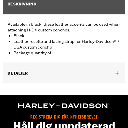
BESKRIVNING
Available in black, these leather accents can be used when
attaching H-D® custom conchos.
Black
Leather rosette and lacing strap for Harley-Davidson® /
USA custom concho
Package quantity of 1
DETALJER
Universal fitment.
Installation Instructions
Water Resistant:
No
Sold Separately:
Conchos
Sold In Units:
Each
REGISTRERA DIG FÖR NYHETSBREVET
Material:
Leather
Håll dig uppdaterad
In the Box:
1 leather rosette and lacing strap