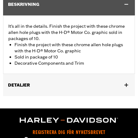
BESKRIVNING
It's all in the details. Finish the project with these chrome
allen hole plugs with the H-D® Motor Co. graphic sold in
packages of 10.
Finish the project with these chrome allen hole plugs
with the H-D® Motor Co. graphic
Sold in package of 10
Decorative Components and Trim
DETALJER
Universal Fitment.
Collection:
Harley-Davidson Motor Co.
Diameter:
0.312
Material Diameter UOM:
Inches
Sold In Units:
Each
REGISTRERA DIG FÖR NYHETSBREVET
In the Box:
10 allen hole plugs