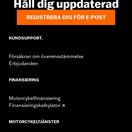
Håll dig uppdaterad
WARRANTY:
1 year limited warranty – Go to
www.h-
d.com/warranty
for full details
REGISTRERA DIG FÖR E-POST
KUNDSUPPORT.
Försäkran om överensstämmelse
Erbjudanden
FINANSIERING
Motorcykelfinansiering
Finansieringskalkylator
MOTORCYKELTJÄNSTER