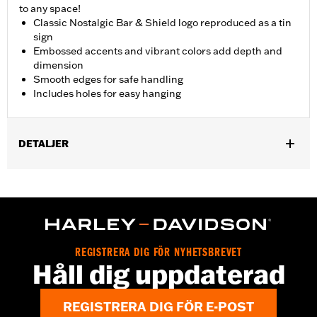
to any space!
Classic Nostalgic Bar & Shield logo reproduced as a tin
sign
Embossed accents and vibrant colors add depth and
dimension
Smooth edges for safe handling
Includes holes for easy hanging
DETALJER
Gender:
Unisex
Dimension Description:
10.5" H x 18" W
REGISTRERA DIG FÖR NYHETSBREVET
Håll dig uppdaterad
REGISTRERA DIG FÖR E-POST