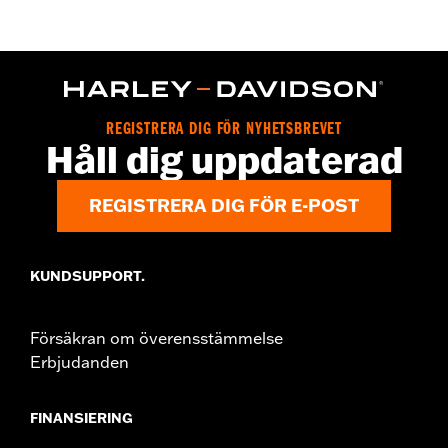
WARRANTY:
Wolverine Worldwide Manufacturer Warranty – Go
to
www.h-d.com/warranty
for full details
Origin:
Imported
Dimension Description:
SHAFT HEIGHT: 5.25” / HEEL HEIGHT:
1”
REGISTRERA DIG FÖR NYHETSBREVET
Håll dig uppdaterad
REGISTRERA DIG FÖR E-POST
KUNDSUPPORT.
Försäkran om överensstämmelse
Erbjudanden
FINANSIERING