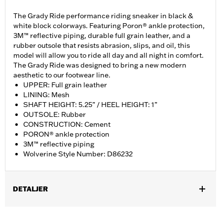
The Grady Ride performance riding sneaker in black &
white block colorways. Featuring Poron® ankle protection,
3M™ reflective piping, durable full grain leather, and a
rubber outsole that resists abrasion, slips, and oil, this
model will allow you to ride all day and all night in comfort.
The Grady Ride was designed to bring a new modern
aesthetic to our footwear line.
UPPER: Full grain leather
LINING: Mesh
SHAFT HEIGHT: 5.25” / HEEL HEIGHT: 1”
OUTSOLE: Rubber
CONSTRUCTION: Cement
PORON® ankle protection
3M™ reflective piping
Wolverine Style Number: D86232
DETALJER
Gender:
Women