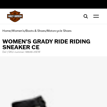
web accessibility
Home
Women's
Boots & Shoes
Motorcycle Shoes
/
/
/
WOMEN'S GRADY RIDE RIDING
SNEAKER CE
Del | SKU-nummer: 98648-25EW