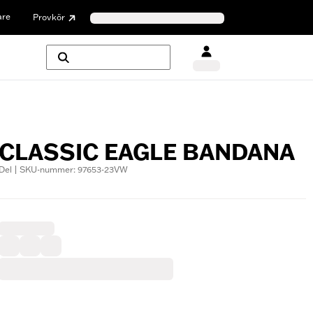
are
Provkör
CLASSIC EAGLE BANDANA
Del | SKU-nummer: 97653-23VW