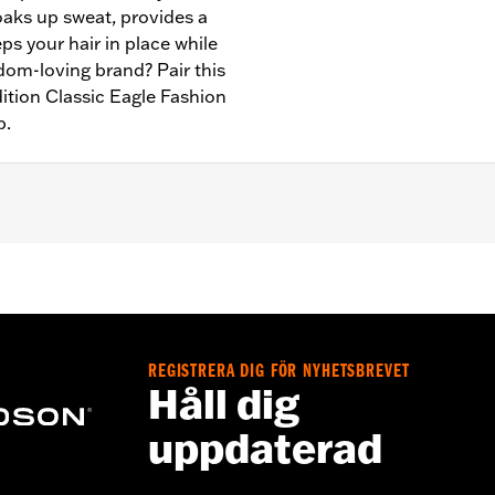
oaks up sweat, provides a
s your hair in place while
edom-loving brand? Pair this
dition Classic Eagle Fashion
p.
- Go to
www.h-d.com/warranty
for full details
REGISTRERA DIG FÖR NYHETSBREVET
Håll dig
uppdaterad