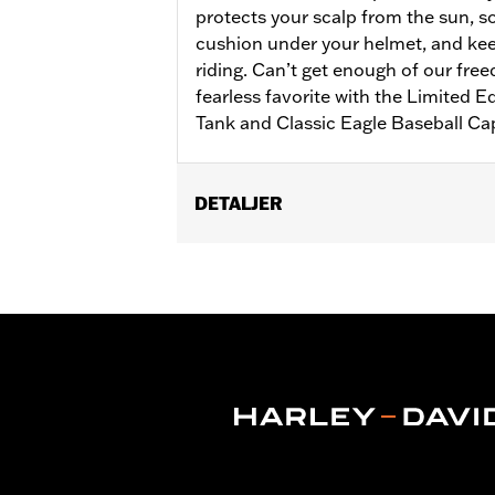
protects your scalp from the sun, s
cushion under your helmet, and keep
riding. Can’t get enough of our fre
fearless favorite with the Limited E
Tank and Classic Eagle Baseball Ca
DETALJER
Gender:
Women
WARRANTY:
2 year limited warranty 
Origin:
Imported