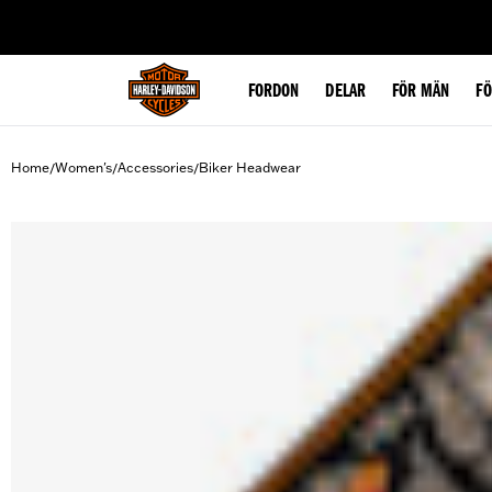
web accessibility
FORDON
DELAR
FÖR MÄN
F
Home
Women's
Accessories
Biker Headwear
/
/
/