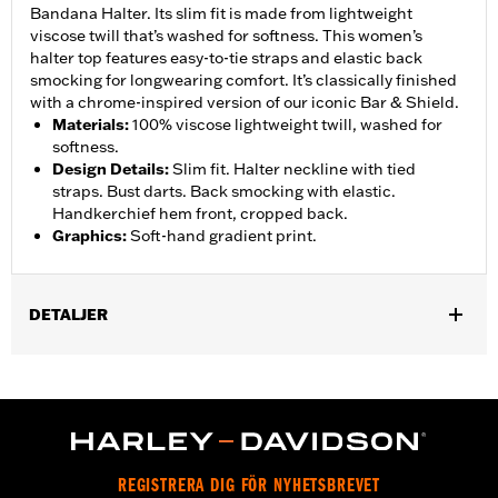
Bandana Halter. Its slim fit is made from lightweight
viscose twill that’s washed for softness. This women’s
halter top features easy-to-tie straps and elastic back
smocking for longwearing comfort. It’s classically finished
with a chrome-inspired version of our iconic Bar & Shield.
Materials
:
100% viscose lightweight twill, washed for
softness.
Design Details
:
Slim fit. Halter neckline with tied
straps. Bust darts. Back smocking with elastic.
Handkerchief hem front, cropped back.
Graphics
:
Soft-hand gradient print.
DETALJER
Gender:
Women
WARRANTY:
2 year limited warranty – Go to
www.h-
d.com/warranty
for full details
Origin:
Imported
REGISTRERA DIG FÖR NYHETSBREVET