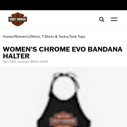
web accessibility
Home
Women's
Shirts, T-Shirts & Tanks
Tank Tops
/
/
/
WOMEN'S CHROME EVO BANDANA
HALTER
Del | SKU-nummer: 96554-25VW