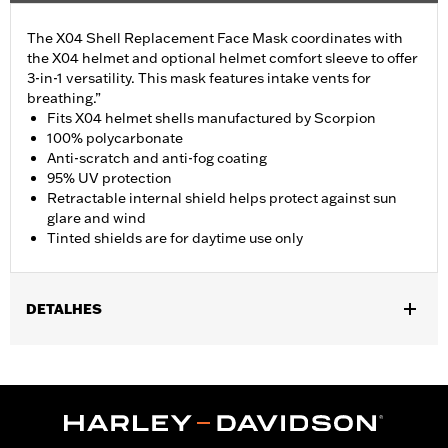
The X04 Shell Replacement Face Mask coordinates with
the X04 helmet and optional helmet comfort sleeve to offer
3-in-1 versatility. This mask features intake vents for
breathing.”
Fits X04 helmet shells manufactured by Scorpion
100% polycarbonate
Anti-scratch and anti-fog coating
95% UV protection
Retractable internal shield helps protect against sun
glare and wind
Tinted shields are for daytime use only
DETALHES
Gender:
Men
Collection:
Genuine Motorclothes
WARRANTY:
90 day limited warranty – Go to
www.h-
d.com/warranty
for full details