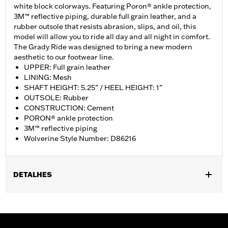
white block colorways. Featuring Poron® ankle protection,
3M™ reflective piping, durable full grain leather, and a
rubber outsole that resists abrasion, slips, and oil, this
model will allow you to ride all day and all night in comfort.
The Grady Ride was designed to bring a new modern
aesthetic to our footwear line.
UPPER: Full grain leather
LINING: Mesh
SHAFT HEIGHT: 5.25” / HEEL HEIGHT: 1”
OUTSOLE: Rubber
CONSTRUCTION: Cement
PORON® ankle protection
3M™ reflective piping
Wolverine Style Number: D86216
DETALHES
Gender:
Women
WARRANTY:
Wolverine Worldwide Manufacturer Warranty – Go
to
www.h-d.com/warranty
for full details