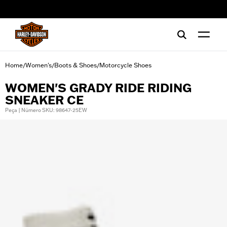
web accessibility
Home
Women's
Boots & Shoes
Motorcycle Shoes
/
/
/
WOMEN'S GRADY RIDE RIDING
SNEAKER CE
Peça | Número SKU: 98647-25EW