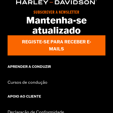
Origin:
Imported
Dimension Description:
SHAFT HEIGHT: 5.25” / HEEL HEIGHT:
SUBSCREVER A NEWSLETTER
1”
Mantenha-se
atualizado
REGISTE-SE PARA RECEBER E-
MAILS
APRENDER A CONDUZIR
Cursos de condução
APOIO AO CLIENTE
Declaração de Conformidade