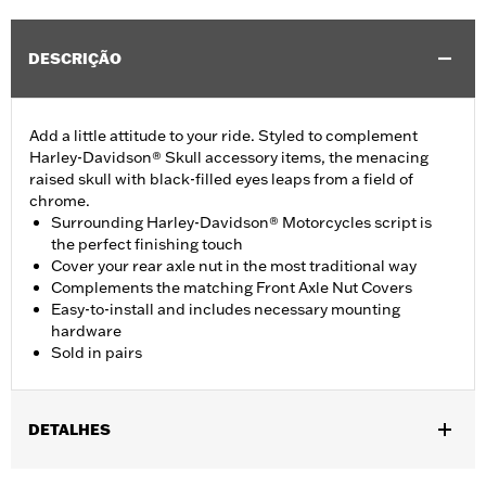
DESCRIÇÃO
Add a little attitude to your ride. Styled to complement
Harley-Davidson® Skull accessory items, the menacing
raised skull with black-filled eyes leaps from a field of
chrome.
Surrounding Harley-Davidson® Motorcycles script is
the perfect finishing touch
Cover your rear axle nut in the most traditional way
Complements the matching Front Axle Nut Covers
Easy-to-install and includes necessary mounting
hardware
Sold in pairs
DETALHES
Fits '08-'17 Dyna and '08-later Softail models (except FXCW,