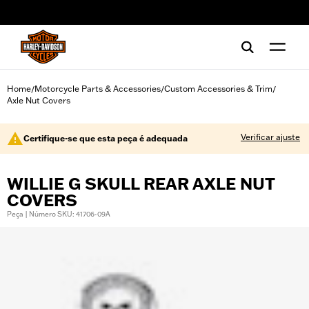
web accessibility
Home
Motorcycle Parts & Accessories
Custom Accessories & Trim
/
/
/
Axle Nut Covers
Verificar ajuste
Certifique-se que esta peça é adequada
WILLIE G SKULL REAR AXLE NUT
COVERS
Peça | Número SKU: 41706-09A