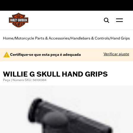
web accessibility
Home
Motorcycle Parts & Accessories
Handlebars & Controls
Hand Grips
/
/
/
Verificar ajuste
Certifique-se que esta peça é adequada
WILLIE G SKULL HAND GRIPS
Peça | Número SKU: 56100364