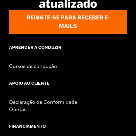
atualizado
In the Box:
Right and left hand grips, installation instructions
WARRANTY:
1 year limited warranty – Go to
www.h-
REGISTE-SE PARA RECEBER E-
d.com/warranty
for full details
MAILS
APRENDER A CONDUZIR
Cursos de condução
APOIO AO CLIENTE
Declaração de Conformidade
Ofertas
FINANCIAMENTO