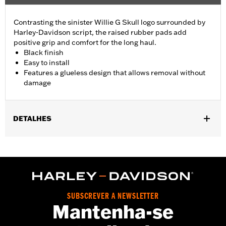
Contrasting the sinister Willie G Skull logo surrounded by
Harley-Davidson script, the raised rubber pads add
positive grip and comfort for the long haul.
Black finish
Easy to install
Features a glueless design that allows removal without
damage
DETALHES
Fits ’02-’17 VRSC, ’96-later XL, ’08-’13 XR, ’96-’17 Dyna (except
FXDLS), ’95-’15 Softail (except FLSTNSE, FLSTSE and FXSBSE
and ’11-’12 FLSTSE) ’96-’07 Touring models.
Installation Instructions
Collection:
Willie G. Skull
SUBSCREVER A NEWSLETTER
Diameter:
1.5
Mantenha-se
Material Diameter UOM:
Inches
Sold In Units:
Pair