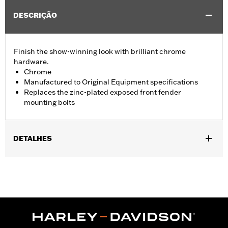
DESCRIÇÃO
Finish the show-winning look with brilliant chrome
hardware.
Chrome
Manufactured to Original Equipment specifications
Replaces the zinc-plated exposed front fender
mounting bolts
DETALHES
Fits '93-'05 FXDWG and '91-'17 Softail® models (except
Springer™, FXCW, FXCWC, FXSB, FXSBSE, FXSE and FXSTD).
Does not fit with Billet Fork Slider Kit or Inverted Fork Kit.
Installation Instructions
Sold In Units:
Each
In the Box:
chrome-plated socket head cap screws