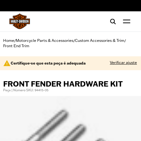
web accessibility
Home
Motorcycle Parts & Accessories
Custom Accessories & Trim
/
/
/
Front End Trim
Verificar ajuste
Certifique-se que esta peça é adequada
FRONT FENDER HARDWARE KIT
Peça | Número SKU: 94415-05