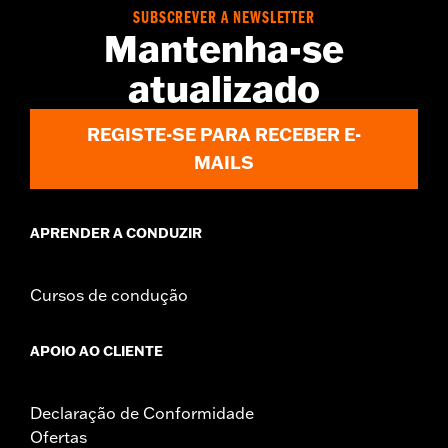
WARRANTY:
1 year limited warranty – Go to
www.h-
SUBSCREVER A NEWSLETTER
d.com/warranty
for full details
Mantenha-se
atualizado
REGISTE-SE PARA RECEBER E-
MAILS
APRENDER A CONDUZIR
Cursos de condução
APOIO AO CLIENTE
Declaração de Conformidade
Ofertas