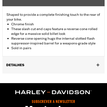
Shaped to provide a complete finishing touch to the rear of
your bike.
Chrome finish
These slash cut end caps feature a reverse cone rolled
edge for a massive solid billet look
Reverse cone opening hugs the internal slotted flash
suppressor-inspired barrel for a weapons-grade style
Sold in pairs
DETALHES
Fits ’17-later Touring models equipped with 4.5" Screamin’
Eagle® Street Cannon mufflers and Screamin' Eagle High-Flow
Exhaust Systems. Does not fit CVO Touring muffler.
Installation Instructions
Diameter:
4.5
SUBSCREVER A NEWSLETTER
Material Diameter UOM:
Inches