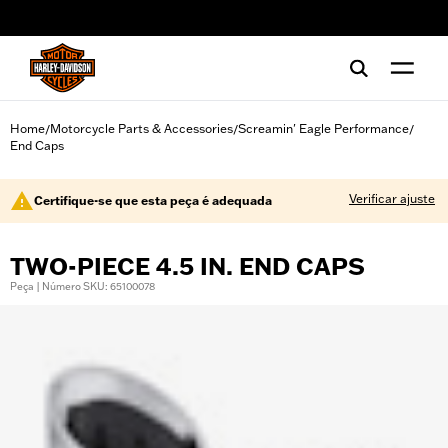
web accessibility
Home
Motorcycle Parts & Accessories
Screamin' Eagle Performance
/
/
/
End Caps
Verificar ajuste
Certifique-se que esta peça é adequada
TWO-PIECE 4.5 IN. END CAPS
Peça | Número SKU: 65100078