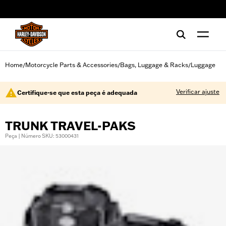
web accessibility
Home
Motorcycle Parts & Accessories
Bags, Luggage & Racks
Luggage
/
/
/
Verificar ajuste
Certifique-se que esta peça é adequada
TRUNK TRAVEL-PAKS
Peça | Número SKU: 53000431