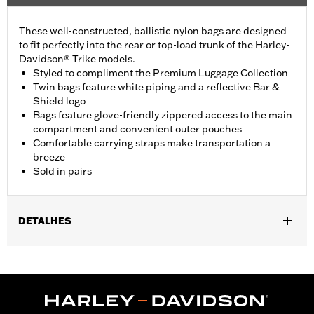
These well-constructed, ballistic nylon bags are designed
to fit perfectly into the rear or top-load trunk of the Harley-
Davidson® Trike models.
Styled to compliment the Premium Luggage Collection
Twin bags feature white piping and a reflective Bar &
Shield logo
Bags feature glove-friendly zippered access to the main
compartment and convenient outer pouches
Comfortable carrying straps make transportation a
breeze
Sold in pairs
DETALHES
Fits ’09-later Trike models.
Sold In Units:
Pair
Material:
Ballistic Nylon
In the Box:
Pair of trunk bags