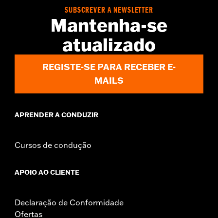
WARRANTY:
1 year limited warranty – Go to
www.h-
SUBSCREVER A NEWSLETTER
d.com/warranty
for full details
Mantenha-se
atualizado
REGISTE-SE PARA RECEBER E-
MAILS
APRENDER A CONDUZIR
Cursos de condução
APOIO AO CLIENTE
Declaração de Conformidade
Ofertas