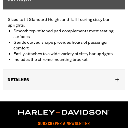
Sized to fit Standard Height and Tall Touring sissy bar
uprights.
Smooth top-stitched pad complements most seating
surfaces
Gentle curved shape provides hours of passenger
comfort
Easily attaches to a wide variety of sissy bar uprights
Includes the chrome mounting bracket
DETALHES
Fits Standard-Height H-D® Detachables™ Passenger Sissy Bar
Uprights P/N 52300324, 52627-09A, 54247-09A, 52933-97C or
52805-97B, Tall H-D® Detachables™ Passenger Sissy Bar
Upright P/N 52723-06A, Premium H-D® Detachables™ Sissy Bar
Upright P/N 52300257 or 52300258 and Quick Release Sissy
Bar Upright 52300415 and 52300324A. Also fits '18-later Softail®
SUBSCREVER A NEWSLETTER
models equipped with Short or Standard Height HoldFast Sissy