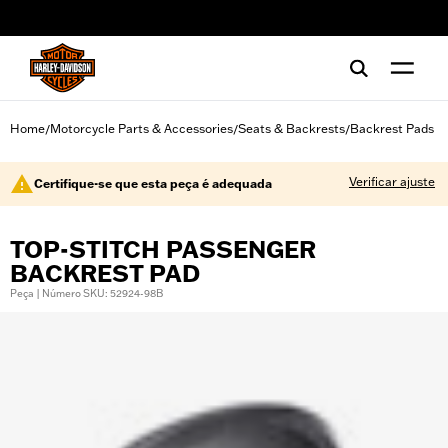
web accessibility
Home
Motorcycle Parts & Accessories
Seats & Backrests
Backrest Pads
/
/
/
Verificar ajuste
Certifique-se que esta peça é adequada
TOP-STITCH PASSENGER
BACKREST PAD
Peça | Número SKU: 52924-98B