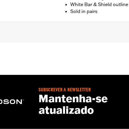
White Bar & Shield outline
Sold in pairs
 air valves.
– Go to
www.h-d.com/warranty
for full details
SUBSCREVER A NEWSLETTER
Mantenha-se
atualizado