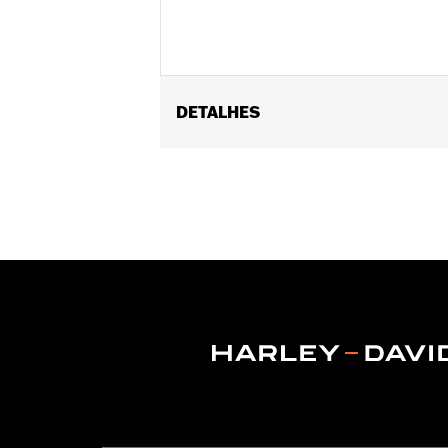
DETALHES
Universal fitment. Also fits suspension
Sold In Units:
Pair
In the Box:
2 abs valve stem caps
WARRANTY:
1 year limited warranty 