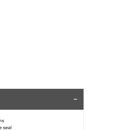
ms
e seal