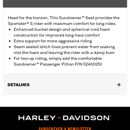
Head for the horizon. This Sundowner™ Seat provides the
Sportster® S rider with maximum comfort for long rides.
Enhanced bucket design and spherical-void foam
construction for improved long-haul comfort
Extra support for more-aggressive riding
Seam sealed stitch lines prevent water from soaking
into the foam and leaving the rider with a damp bum
For two-up riding, simply add the comfortable
Sundowner™ Passenger Pillion P/N 52400251
DETALHES
Fits ’21-later RH1250S models.
Installation Instructions
Sold In Units:
Each
Material:
Vinyl
In the Box:
Seat and installation instructions
SUBSCREVER A NEWSLETTER