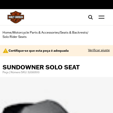
web accessibility
Home
Motorcycle Parts & Accessories
Seats & Backrests
/
/
/
Solo Rider Seats
Verificar ajuste
Certifique-se que esta peça é adequada
SUNDOWNER SOLO SEAT
Peça | Número SKU: 52000510