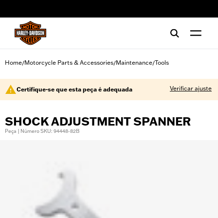
web accessibility
Home
Motorcycle Parts & Accessories
Maintenance
Tools
/
/
/
Verificar ajuste
Certifique-se que esta peça é adequada
SHOCK ADJUSTMENT SPANNER
Peça | Número SKU: 94448-82B