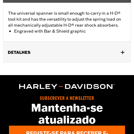
The universal spanner is small enough to carry in a H-D®
tool kit and has the versatility to adjust the spring load on
all mechanically adjustable H-D® rear shock absorbers.
Engraved with Bar & Shield graphic
DETALHES
For use on models with mechanically adjustable H-D® rear
shock absorbers. Does not fit XG500, XG750, XR, '16-later XL, XL
models equipped with Premium Emulsion Shocks P/N
54000076, 54000077 or Dyna® models with Premium Emulsion
Shocks P/N 54000066.
Sold In Units:
Each
SUBSCREVER A NEWSLETTER
Mantenha-se
In the Box:
Spanner tool only
WARRANTY:
1 year limited warranty – Go to
www.h-
atualizado
d.com/warranty
for full details
REGISTE-SE PARA RECEBER E-