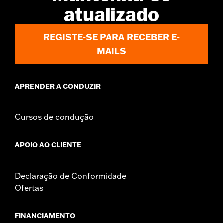
WARRANTY:
,,,,,,,,,,,,,,,,,,,,,,,,,,,,,,,,,,,,,,,,,,,,,,,,,,,,,,,,,,,,,,,,,,,
atualizado
NOTES:
Removing and installing engine covers may require
purchase of new gaskets. See dealer for information.
REGISTE-SE PARA RECEBER E-
MAILS
APRENDER A CONDUZIR
Cursos de condução
APOIO AO CLIENTE
Declaração de Conformidade
Ofertas
FINANCIAMENTO