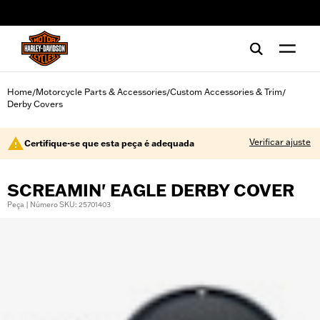
web accessibility
Home
Motorcycle Parts & Accessories
Custom Accessories & Trim
/
/
/
Derby Covers
Verificar ajuste
Certifique-se que esta peça é adequada
SCREAMIN' EAGLE DERBY COVER
Peça | Número SKU: 25701403