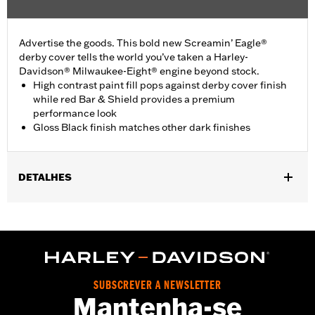
Advertise the goods. This bold new Screamin’ Eagle®
derby cover tells the world you’ve taken a Harley-
Davidson® Milwaukee-Eight® engine beyond stock.
High contrast paint fill pops against derby cover finish
while red Bar & Shield provides a premium
performance look
Gloss Black finish matches other dark finishes
DETALHES
Fits ’16-later Touring (except '25-later FLTRXRRSE) and Trike
and ’15-later FLHTCUL and FLHTKL models. Also fits ’07-later
Touring and Trike models equipped with Narrow-Profile Outer
Primary Cover P/N 25700385 or 25700438.
Installation Instructions
Sold In Units:
Each
SUBSCREVER A NEWSLETTER
Mantenha-se
In the Box:
Derby Cover, hardware and installation instructions