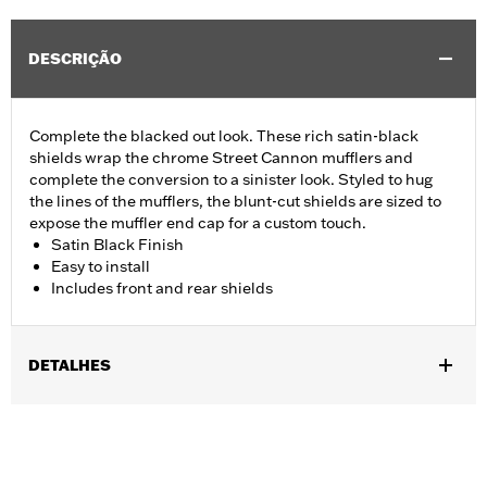
DESCRIÇÃO
Complete the blacked out look. These rich satin-black
shields wrap the chrome Street Cannon mufflers and
complete the conversion to a sinister look. Styled to hug
the lines of the mufflers, the blunt-cut shields are sized to
expose the muffler end cap for a custom touch.
Satin Black Finish
Easy to install
Includes front and rear shields
DETALHES
Fits 18-'24 FLFB, FLFBS, FLSL, FXBB, FXBR, FXBRS, FXLR,
FXLRS, FXST and '21-'24 FXBBS models equipped with
Screamin’ Eagle® Street Cannon Mufflers P/N 64900690 or
64900691.