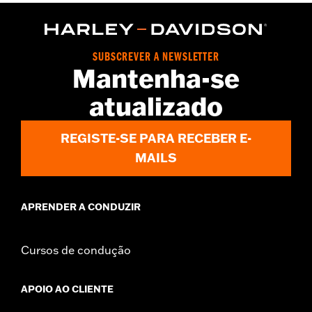
Installation Instructions
Sold In Units:
Pair
In the Box:
Front and rear shields
SUBSCREVER A NEWSLETTER
WARRANTY:
1 year limited warranty – Go to
www.h-
Mantenha-se
d.com/warranty
for full details
atualizado
REGISTE-SE PARA RECEBER E-
MAILS
APRENDER A CONDUZIR
Cursos de condução
APOIO AO CLIENTE