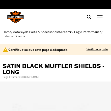
web accessibility
Home
Motorcycle Parts & Accessories
Screamin' Eagle Performance
/
/
/
Exhaust Shields
Verificar ajuste
Certifique-se que esta peça é adequada
SATIN BLACK MUFFLER SHIELDS -
LONG
Peça | Número SKU: 65400461