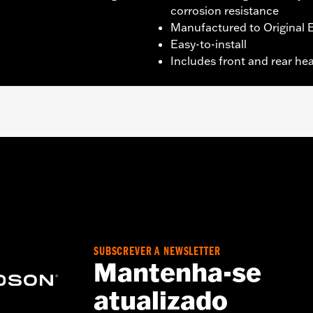
corrosion resistance
Manufactured to Original E
Easy-to-install
Includes front and rear he
er FLTRXRRSE) and Trike models.
ge I
shields
SUBSCREVER A NEWSLETTER
Mantenha-se
atualizado