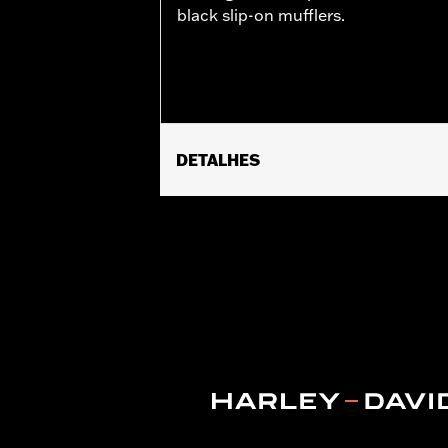
black slip-on mufflers.
DETALHES
Fits ’17-later Touring (except '25-lat
Installation Instructions
Sold In Units:
Each
Screamin' Eagle Stage Upgrade:
Sta
In the Box:
Front and rear head pipe 