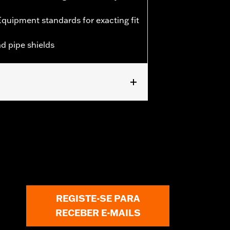
quipment standards for exacting fit
ad pipe shields
REGISTE-SE PARA
RECEBER E-MAILS