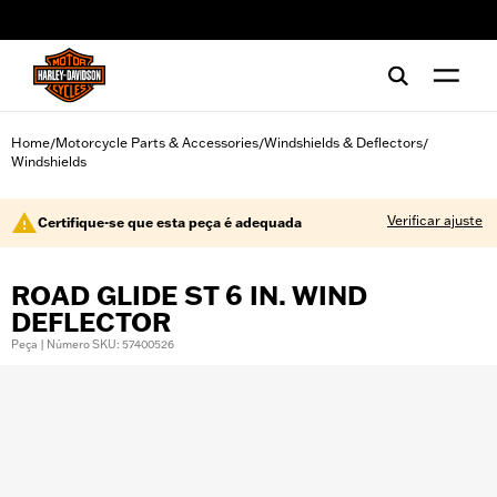
web accessibility
Home
Motorcycle Parts & Accessories
Windshields & Deflectors
/
/
/
Windshields
Verificar ajuste
Certifique-se que esta peça é adequada
ROAD GLIDE ST 6 IN. WIND
DEFLECTOR
Peça | Número SKU: 57400526