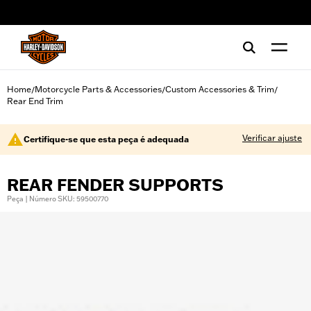
web accessibility
Home
Motorcycle Parts & Accessories
Custom Accessories & Trim
/
/
/
Rear End Trim
Verificar ajuste
Certifique-se que esta peça é adequada
REAR FENDER SUPPORTS
Peça | Número SKU: 59500770