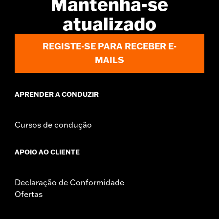
Mantenha-se
d.com/warranty
for full details
atualizado
REGISTE-SE PARA RECEBER E-
MAILS
APRENDER A CONDUZIR
Cursos de condução
APOIO AO CLIENTE
Declaração de Conformidade
Ofertas