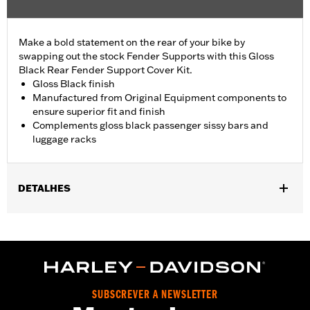
Make a bold statement on the rear of your bike by
swapping out the stock Fender Supports with this Gloss
Black Rear Fender Support Cover Kit.
Gloss Black finish
Manufactured from Original Equipment components to
ensure superior fit and finish
Complements gloss black passenger sissy bars and
luggage racks
DETALHES
Fits '18-later FLDE, FLHC, FLHCS and '24 FLI models.
Installation Instructions
Sold In Units:
Pair
In the Box:
Left and right fender support covers, mounting
hardware and installation instructions
SUBSCREVER A NEWSLETTER
WARRANTY:
1 year limited warranty – Go to
www.h-