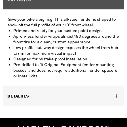
Give your bike a big hug. This all-steel fender is shaped to
show off the full profile of your 19” front wheel.
Primed and ready for your custom paint design
Apron-less fender wraps almost 180 degrees around the
front tire for a clean, custom appearance
Low profile cutaway design exposes the wheel from hub
to rim for maximum visual impact
Designed for mistake-proof installation
Pre-drilled to fit Original Equipment fender mounting
bosses, and does not require additional fender spacers
or install kits
DETALHES
Fits '14-'24 Touring models (except '23-'24 FLHXSE and
FLTRXSE and '24 FLHX, FLTRX and FLTRXSTSE models)
equipped with 17", 18" or 19" wheel and tire combination. Does
not fit with Fender Tip Assembly P/N 59600003 or 59600006.