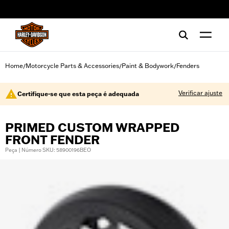
web accessibility
Home
Motorcycle Parts & Accessories
Paint & Bodywork
Fenders
/
/
/
Verificar ajuste
Certifique-se que esta peça é adequada
PRIMED CUSTOM WRAPPED
FRONT FENDER
Peça | Número SKU: 58900196BEO