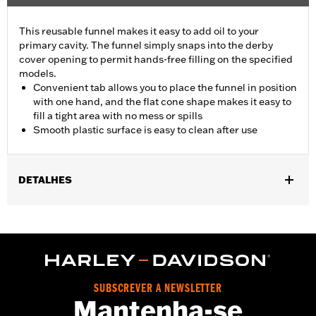
This reusable funnel makes it easy to add oil to your
primary cavity. The funnel simply snaps into the derby
cover opening to permit hands-free filling on the specified
models.
Convenient tab allows you to place the funnel in position
with one hand, and the flat cone shape makes it easy to
fill a tight area with no mess or spills
Smooth plastic surface is easy to clean after use
DETALHES
Fits '18-later FLSB models and '19-later Softail models.
Sold In Units:
Each
In the Box:
Funnel only
WARRANTY:
1 year limited warranty – Go to
www.h-
d.com/warranty
for full details
SUBSCREVER A NEWSLETTER
Mantenha-se