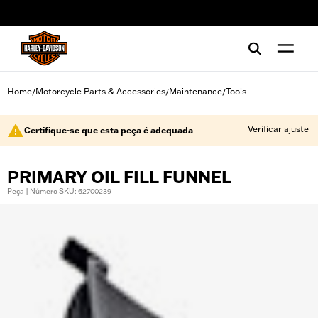
web accessibility
Home
Motorcycle Parts & Accessories
Maintenance
Tools
/
/
/
Verificar ajuste
Certifique-se que esta peça é adequada
PRIMARY OIL FILL FUNNEL
Peça | Número SKU: 62700239